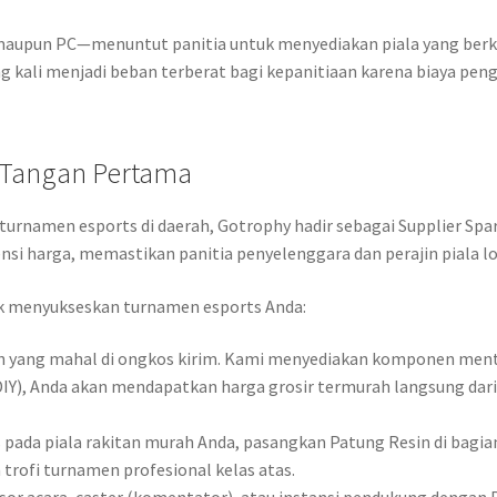
upun PC—menuntut panitia untuk menyediakan piala yang berkes
ing kali menjadi beban terberat bagi kepanitiaan karena biaya pe
h Tangan Pertama
urnamen esports di daerah, Gotrophy hadir sebagai Supplier Sp
nsi harga, memastikan panitia penyelenggara dan perajin piala 
tuk menyukseskan turnamen esports Anda:
 yang mahal di ongkos kirim. Kami menyediakan komponen mentah
IY), Anda akan mendapatkan harga grosir termurah langsung dari 
pada piala rakitan murah Anda, pasangkan Patung Resin di bag
trofi turnamen profesional kelas atas.