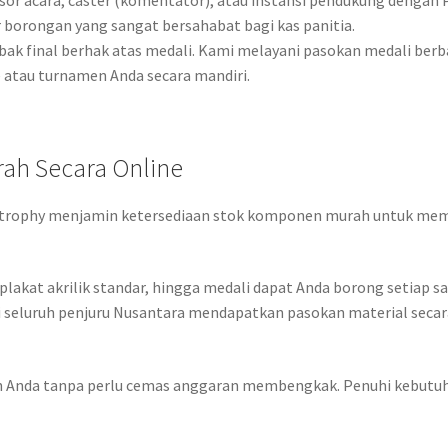
sor acara, caster (komentator), atau instansi pendukung dengan P
 borongan yang sangat bersahabat bagi kas panitia.
bak final berhak atas medali. Kami melayani pasokan medali ber
 atau turnamen Anda secara mandiri.
ah Secara Online
Gotrophy menjamin ketersediaan stok komponen murah untuk mema
lakat akrilik standar, hingga medali dapat Anda borong setiap saa
ri seluruh penjuru Nusantara mendapatkan pasokan material secar
erah Anda tanpa perlu cemas anggaran membengkak. Penuhi kebutu