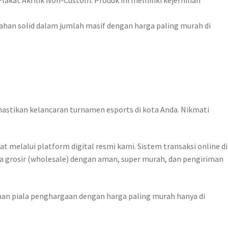
lakat Akrilik Non-Custom. Produk ini memiliki kejernihan
bahan solid dalam jumlah masif dengan harga paling murah di
stikan kelancaran turnamen esports di kota Anda. Nikmati
t melalui platform digital resmi kami. Sistem transaksi online di
a grosir (wholesale) dengan aman, super murah, dan pengiriman
han piala penghargaan dengan harga paling murah hanya di