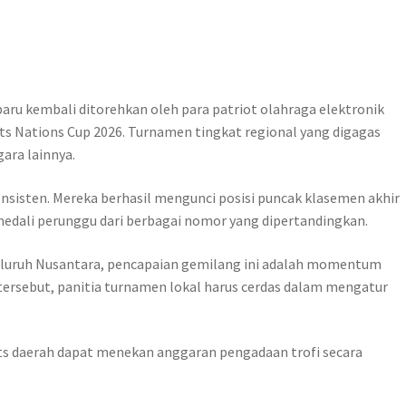
baru kembali ditorehkan oleh para patriot olahraga elektronik
ts Nations Cup 2026. Turnamen tingkat regional yang digagas
ara lainnya.
onsisten. Mereka berhasil mengunci posisi puncak klasemen akhir
medali perunggu dari berbagai nomor yang dipertandingkan.
seluruh Nusantara, pencapaian gemilang ini adalah momentum
tersebut, panitia turnamen lokal harus cerdas dalam mengatur
rts daerah dapat menekan anggaran pengadaan trofi secara