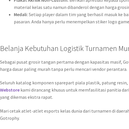
Plakat Akrilik Non-Custom:
Berikan apresiasi kepada spon
material kelas satu namun dibanderol dengan harga grosir
Medali:
Setiap player dalam tim yang berhasil masuk ke ba
pasaran. Anda hanya perlu menempelkan stiker logo game
Belanja Kebutuhan Logistik Turnamen Mur
Sebagai pusat grosir tangan pertama dengan kapasitas masif, 
harga dasar paling murah tanpa perlu mencari vendor perantara.
Seluruh katalog komponen sparepart piala plastik, patung resin, p
Webstore
kami dirancang khusus untuk memfasilitasi panitia da
yang dikemas ekstra rapat.
Mari cetak atlet-atlet esports kelas dunia dari turnamen di da
Gotrophy.