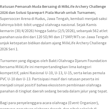
Ratusan Pemanah Muda Bersaing di MilkLife Archery Challenge
2026 dan Solusi Sparepart Piala Murah untuk Turnamen;
Supersoccer Arena di Kudus, Jawa Tengah, kembali menjadi saksi
lahirnya bibit-bibit unggul olahraga nasional. Sejak Kamis
kemarin (30/4/2026) hingga Sabtu (2/5/2026), sebanyak 562 atlet
panahan usia dini dari 120 SD/MI dan 17 SMP/MTs se-Jawa Tengah
unjuk ketepatan bidikan dalam ajang MilkLife Archery Challenge
2026 Seri 1.
Turnamen yang digagas oleh Bakti Olahraga Djarum Foundation
bersama MilkLife ini mempertandingkan lima kategori
kompetitif, yakni Nasional U-10, U-13, U-15, serta kelas pemula
PVC U-10 dan U-13. Partisipasi masif dari ratusan peserta ini
menjadi sinyal positif bahwa ekosistem pembinaan olahraga
panahan di tingkat daerah sedang berada dalam jalur yang tepat.
Bagi para penyelenggara acara olahraga (Event Organizer),
pengurus persatuan olahraga daerah, dan pihak sekolah di