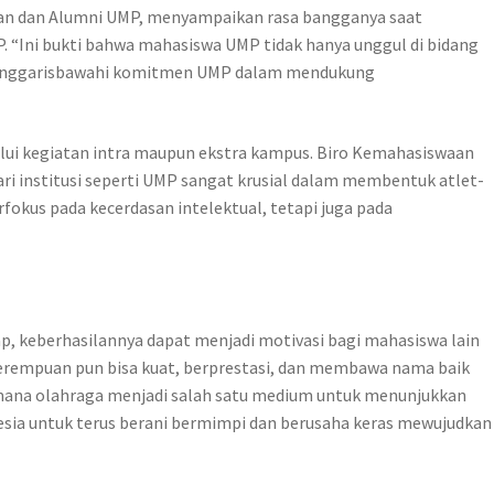
iswaan dan Alumni UMP, menyampaikan rasa bangganya saat
P. “Ini bukti bahwa mahasiswa UMP tidak hanya unggul di bidang
ini menggarisbawahi komitmen UMP dalam mendukung
ui kegiatan intra maupun ekstra kampus. Biro Kemahasiswaan
i institusi seperti UMP sangat krusial dalam membentuk atlet-
kus pada kecerdasan intelektual, tetapi juga pada
, keberhasilannya dapat menjadi motivasi bagi mahasiswa lain
perempuan pun bisa kuat, berprestasi, dan membawa nama baik
mana olahraga menjadi salah satu medium untuk menunjukkan
nesia untuk terus berani bermimpi dan berusaha keras mewujudkan