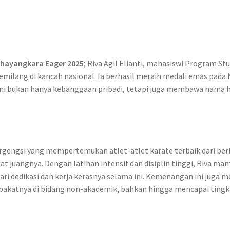
Bhayangkara Eager 2025
; Riva Agil Elianti, mahasiswi Program St
ilang di kancah nasional. Ia berhasil meraih medali emas pada
 ini bukan hanya kebanggaan pribadi, tetapi juga membawa nama h
engsi yang mempertemukan atlet-atlet karate terbaik dari berba
uangnya. Dengan latihan intensif dan disiplin tinggi, Riva mam
 dari dedikasi dan kerja kerasnya selama ini. Kemenangan ini ju
atnya di bidang non-akademik, bahkan hingga mencapai tingka