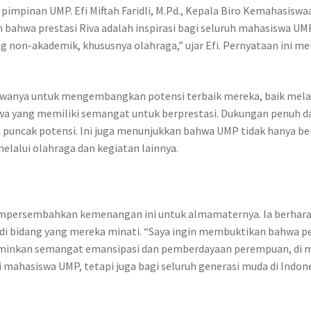
ari pimpinan UMP. Efi Miftah Faridli, M.Pd., Kepala Biro Kemahas
 bahwa prestasi Riva adalah inspirasi bagi seluruh mahasiswa UM
idang non-akademik, khususnya olahraga,” ujar Efi. Pernyataan 
wanya untuk mengembangkan potensi terbaik mereka, baik melal
a yang memiliki semangat untuk berprestasi. Dukungan penuh dar
ncak potensi. Ini juga menunjukkan bahwa UMP tidak hanya berfo
alui olahraga dan kegiatan lainnya.
empersembahkan kemenangan ini untuk almamaternya. Ia berharap
i di bidang yang mereka minati. “Saya ingin membuktikan bahwa 
erminkan semangat emansipasi dan pemberdayaan perempuan, di 
i mahasiswa UMP, tetapi juga bagi seluruh generasi muda di Indo