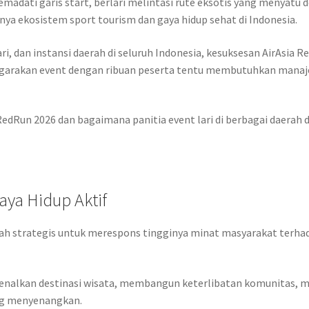
emadati garis start, berlari melintasi rute eksotis yang menyatu
nya ekosistem sport tourism dan gaya hidup sehat di Indonesia.
, dan instansi daerah di seluruh Indonesia, kesuksesan AirAsia Re
arakan event dengan ribuan peserta tentu membutuhkan manaje
ia RedRun 2026 dan bagaimana panitia event lari di berbagai dae
aya Hidup Aktif
gkah strategis untuk merespons tingginya minat masyarakat terha
rkenalkan destinasi wisata, membangun keterlibatan komunitas
ng menyenangkan.