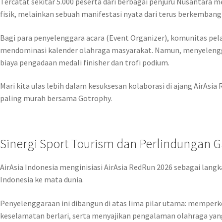
Tercatat sekitar 5.000 peserta dari berbagai penjuru Nusantara m
fisik, melainkan sebuah manifestasi nyata dari terus berkembang
Bagi para penyelenggara acara (Event Organizer), komunitas pelari
mendominasi kalender olahraga masyarakat. Namun, menyelengg
biaya pengadaan medali finisher dan trofi podium.
Mari kita ulas lebih dalam kesuksesan kolaborasi di ajang AirAs
paling murah bersama Gotrophy.
Sinergi Sport Tourism dan Perlindungan G
AirAsia Indonesia menginisiasi AirAsia RedRun 2026 sebagai lan
Indonesia ke mata dunia.
Penyelenggaraan ini dibangun di atas lima pilar utama: mempe
keselamatan berlari, serta menyajikan pengalaman olahraga ya