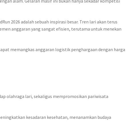
 dengan alam. Gelaran masif ini bukan hanya sekadar kompetisi
dRun 2026 adalah sebuah inspirasi besar. Tren lari akan terus
men anggaran yang sangat efisien, terutama untuk menekan
rah dapat memangkas anggaran logistik penghargaan dengan harga
dap olahraga lari, sekaligus mempromosikan pariwisata
, meningkatkan kesadaran kesehatan, menanamkan budaya