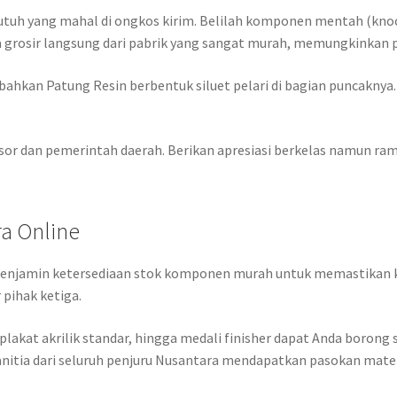
utuh yang mahal di ongkos kirim. Belilah komponen mentah (knoc
ga grosir langsung dari pabrik yang sangat murah, memungkinka
hkan Patung Resin berbentuk siluet pelari di bagian puncaknya
onsor dan pemerintah daerah. Berikan apresiasi berkelas namun r
ra Online
menjamin ketersediaan stok komponen murah untuk memastikan ke
pihak ketiga.
lakat akrilik standar, hingga medali finisher dapat Anda borong s
nitia dari seluruh penjuru Nusantara mendapatkan pasokan mater