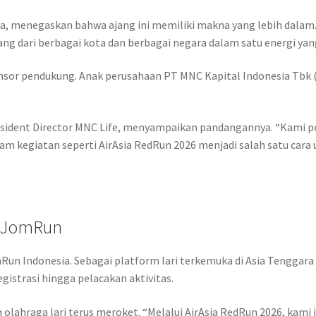
ia, menegaskan bahwa ajang ini memiliki makna yang lebih dalam. 
g dari berbagai kota dan berbagai negara dalam satu energi yan
ponsor pendukung. Anak perusahaan PT MNC Kapital Indonesia Tbk 
President Director MNC Life, menyampaikan pandangannya. “Kami p
m kegiatan seperti AirAsia RedRun 2026 menjadi salah satu cara
a JomRun
JomRun Indonesia. Sebagai platform lari terkemuka di Asia Tenggar
istrasi hingga pelacakan aktivitas.
olahraga lari terus meroket. “Melalui AirAsia RedRun 2026, ka