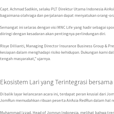
Capt. Achmad Sadikin, selaku PLT Direktur Utama Indonesia AirAs
bagaimana olahraga dan perjalanan dapat menyatukan orang-oran
Semangat ini selaras dengan visi MNC Life yang hadir sebagai s
diiringi dengan kesadaran akan pentingnya perlindungan diri.
Risye Dillianti, Managing Director Insurance Business Group & 
kesiapan dalam menghadapi risiko kehidupan. Dukungan kami dala
tengah masyarakat,” ujarnya.
Ekosistem Lari yang Terintegrasi bersam
Di balik layar kelancaran acara ini, terdapat peran krusial dari 
JomRun memudahkan ribuan peserta AirAsia RedRun dalam hal reg
Muhammad Izzad, Head of Jomrun Indonesia, melihat bahwa tren 