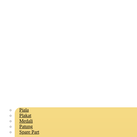
Piala
Plakat
Medali
Patung
Spare Part