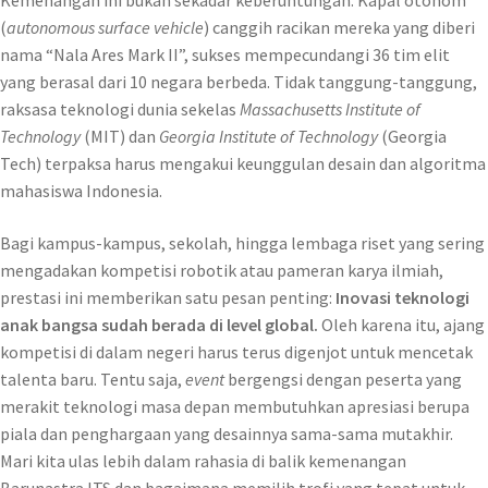
(
autonomous surface vehicle
) canggih racikan mereka yang diberi
nama “Nala Ares Mark II”, sukses mempecundangi 36 tim elit
yang berasal dari 10 negara berbeda. Tidak tanggung-tanggung,
raksasa teknologi dunia sekelas
Massachusetts Institute of
Technology
(MIT) dan
Georgia Institute of Technology
(Georgia
Tech) terpaksa harus mengakui keunggulan desain dan algoritma
mahasiswa Indonesia.
Bagi kampus-kampus, sekolah, hingga lembaga riset yang sering
mengadakan kompetisi robotik atau pameran karya ilmiah,
prestasi ini memberikan satu pesan penting:
Inovasi teknologi
anak bangsa sudah berada di level global.
Oleh karena itu, ajang
kompetisi di dalam negeri harus terus digenjot untuk mencetak
talenta baru. Tentu saja,
event
bergengsi dengan peserta yang
merakit teknologi masa depan membutuhkan apresiasi berupa
piala dan penghargaan yang desainnya sama-sama mutakhir.
Mari kita ulas lebih dalam rahasia di balik kemenangan
Barunastra ITS dan bagaimana memilih trofi yang tepat untuk