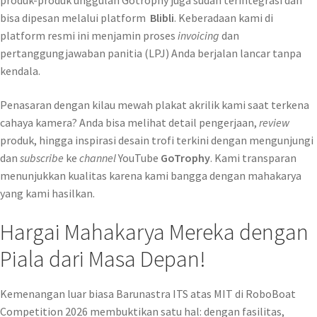
produk-produk unggulan Gotrophy juga sudah terintegrasi dan
bisa dipesan melalui platform
Blibli
. Keberadaan kami di
platform resmi ini menjamin proses
invoicing
dan
pertanggungjawaban panitia (LPJ) Anda berjalan lancar tanpa
kendala.
Penasaran dengan kilau mewah plakat akrilik kami saat terkena
cahaya kamera? Anda bisa melihat detail pengerjaan,
review
produk, hingga inspirasi desain trofi terkini dengan mengunjungi
dan
subscribe
ke
channel
YouTube
GoTrophy
. Kami transparan
menunjukkan kualitas karena kami bangga dengan mahakarya
yang kami hasilkan.
Hargai Mahakarya Mereka dengan
Piala dari Masa Depan!
Kemenangan luar biasa Barunastra ITS atas MIT di RoboBoat
Competition 2026 membuktikan satu hal: dengan fasilitas,