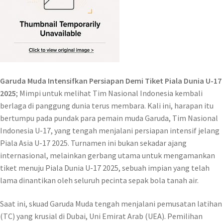
Garuda Muda Intensifkan Persiapan Demi Tiket Piala Dunia U-17
2025
; Mimpi untuk melihat Tim Nasional Indonesia kembali
berlaga di panggung dunia terus membara. Kali ini, harapan itu
bertumpu pada pundak para pemain muda Garuda, Tim Nasional
Indonesia U-17, yang tengah menjalani persiapan intensif jelang
Piala Asia U-17 2025. Turnamen ini bukan sekadar ajang
internasional, melainkan gerbang utama untuk mengamankan
tiket menuju Piala Dunia U-17 2025, sebuah impian yang telah
lama dinantikan oleh seluruh pecinta sepak bola tanah air.
Saat ini, skuad Garuda Muda tengah menjalani pemusatan latihan
(TC) yang krusial di Dubai, Uni Emirat Arab (UEA). Pemilihan