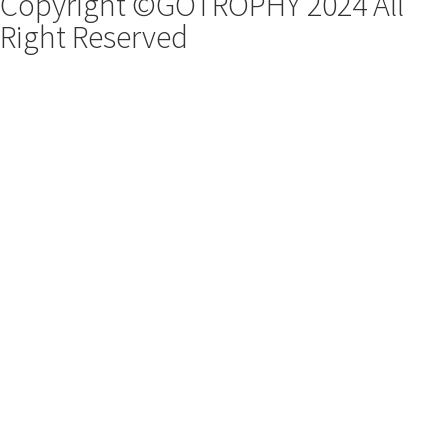
Copyright ©GOTROPHY 2024 All
Right Reserved