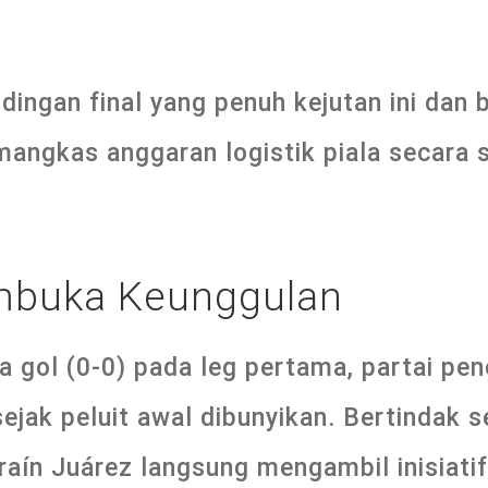
ndingan final yang penuh kejutan ini dan
angkas anggaran logistik piala secara 
buka Keunggulan
 gol (0-0) pada leg pertama, partai pene
 sejak peluit awal dibunyikan. Bertindak
raín Juárez langsung mengambil inisiati