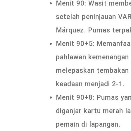
Menit 90: Wasit membe
setelah peninjauan VA
Márquez. Pumas terpak
Menit 90+5: Memanfaat
pahlawan kemenangan Cr
melepaskan tembakan k
keadaan menjadi 2-1.
Menit 90+8: Pumas yang
diganjar kartu merah l
pemain di lapangan.