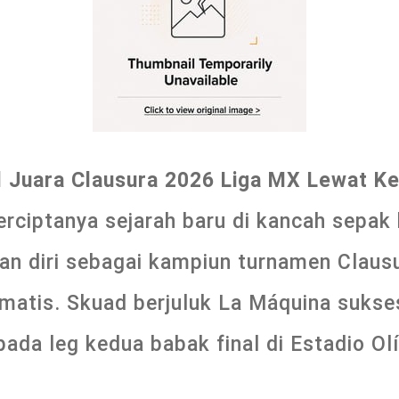
ul Juara Clausura 2026 Liga MX Lewat 
erciptanya sejarah baru di kancah sepak 
an diri sebagai kampiun turnamen Claus
matis. Skuad berjuluk La Máquina suk
ada leg kedua babak final di Estadio Ol