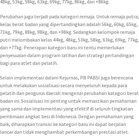
48kg, 53kg, 58kg, 63kg, 69kg, 77kg, 86kg, dan +86kg.
Perubahan juga terjadi pada kategori remaja. Untuk remaja putra,
kelas berat badan yang dipertandingkan adalah 56kg, 60kg, 65kg,
71kg, 79kg, 88kg, 98kg, dan +98kg. Sedangkan kelompok remaja
putri melombakan kelas 44kg, 48kg, 53kg, 58kg, 63kg, 69kg, 77kg,
dan +77kg. Penerapan kategori baru ini tentu memerlukan
penyesuaian dalam program latihan dan strategi pertandingan
bagi para atlet dan pelatih.
Selain implementasi dalam Kejurnas, PB PABSI juga berencana
untuk melakukan sosialisasi secara menyeluruh kepada para
pelatih dan pengurus daerah mengenai perubahan kategori berat
badan ini. Sosialisasi ini penting untuk memastikan pemahaman
yang sama dan implementasi yang efektif di seluruh tingkatan
pembinaan angkat besi di Indonesia. Dengan pemahaman yang
baik, diharapkan transisi ke kategori baru ini dapat berjalan
lancar dan tidak menghambat perkembangan prestasi atlet.