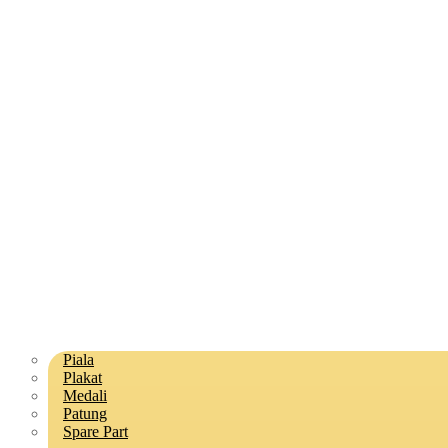
Piala
Plakat
Medali
Patung
Spare Part