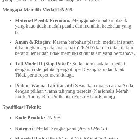
Mengapa Memilih Medali FN205?
Material Plastik Premium:
Menggunakan bahan plastik
yang kuat, tidak mudah patah, dan memiliki ketebalan yang
pas.
Aman & Ringan:
Karena berbahan plastik, medali ini aman
dikalungkan kepada anak-anak (TK/SD) karena tidak terlalu
berat di leher dan tidak memiliki sudut tajam yang berbahaya.
Tali Model D (Siap Pakai):
Sudah termasuk tali medali
dengan model jahitan/pengait tipe D yang rapi dan kuat.
Tidak perlu repot merakit lagi.
Pilihan Warna Tali Variatif:
Sesuaikan nuansa acara Anda
dengan pilihan warna tali yang tersedia (Nasionalis Merah-
Putih, Sporty Biru-Putih, atau Fresh Hijau-Kuning).
Spesifikasi Teknis:
Kode Produk:
FN205
Kategori:
Medali Penghargaan (
Award Medal
)
Material Body:
Plastik Tebal (
High Quality Plastic
)