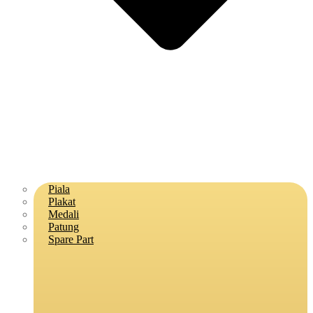
Piala
Plakat
Medali
Patung
Spare Part